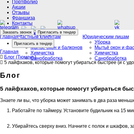
Портфолио
Акции
Отзывы
Франшиза
Контакты
Заказать звонок
Пригласить в тендер
Главная
Частным клиентам
Юридическим лицам
Уборка
Уборка
Пригласить в тендер
Мытьё окон и балконов
Мытьё окон и фа
Главная
Химчистка
Химчистка
Блог (Тюмень)
Санобработка
Санобработка
5 лайфхаков, которые помогут убираться быстрее (и с уд
Блог
5 лайфхаков, которые помогут убираться быс
Знаете ли вы, что уборка может занимать в два раза мень
Работайте по таймеру. Установите будильник на 15 ми
Убирайтесь сверху вниз. Начните с полок и шкафов, з