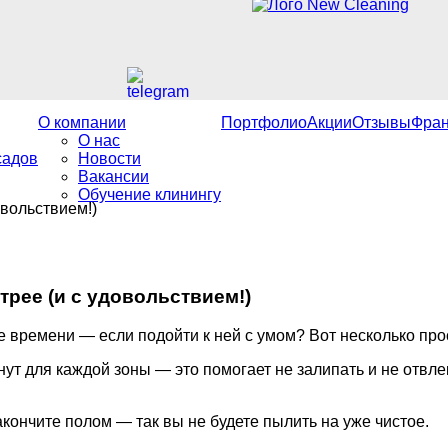
О компании
Портфолио
Акции
Отзывы
Фра
О нас
садов
Новости
Вакансии
Обучение клинингу
овольствием!)
трее (и с удовольствием!)
ше времени — если подойти к ней с умом? Вот несколько пр
нут для каждой зоны — это помогает не залипать и не отвле
акончите полом — так вы не будете пылить на уже чистое.