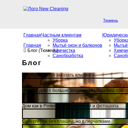
Тюмень
Главная
Частным клиентам
Юридическ
Уборка
Уборк
Главная
Мытьё окон и балконов
Мытьё
Блог (Тюмень)
Химчистка
Химчи
Санобработка
Саноб
Блог
«Любовь — это заказать клининг»
Чистый дом = больше энергии. Математика прост
Дом как в Pinterest — без усилий и фотошопа
Супергерои без плащей, но с перчатками