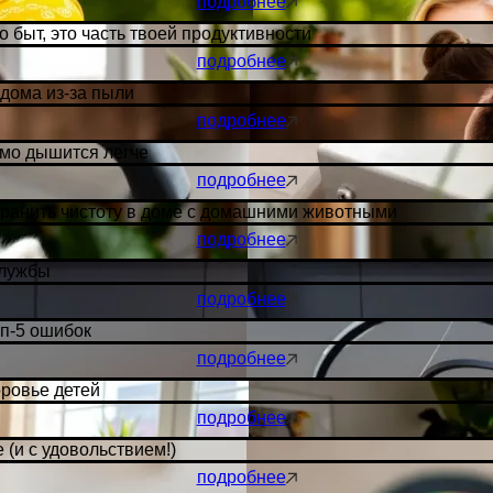
подробнее
 быт, это часть твоей продуктивности
подробнее
 дома из-за пыли
подробнее
имо дышится легче
подробнее
хранить чистоту в доме с домашними животными
подробнее
службы
подробнее
оп-5 ошибок
подробнее
оровье детей
подробнее
 (и с удовольствием!)
подробнее