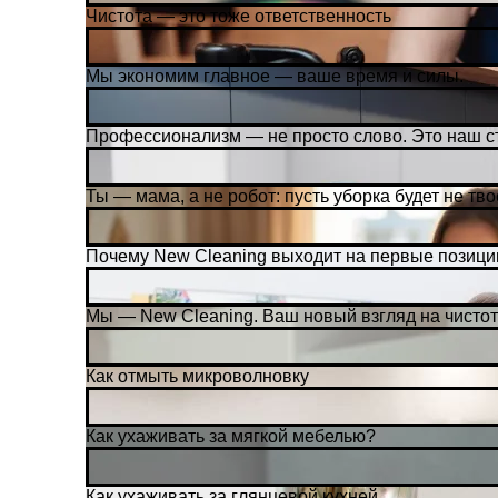
Чистота — это тоже ответственность
Мы экономим главное — ваше время и силы.
Профессионализм — не просто слово. Это наш с
Ты — мама, а не робот: пусть уборка будет не тв
Почему New Cleaning выходит на первые позиции
Мы — New Cleaning. Ваш новый взгляд на чистот
Как отмыть микроволновку
Как ухаживать за мягкой мебелью?
Как ухаживать за глянцевой кухней