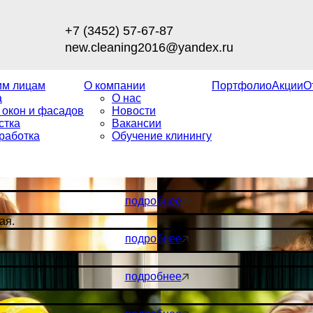
+7 (3452) 57-67-87
new.cleaning2016@yandex.ru
им лицам
О компании
Портфолио
Акции
О
а
О нас
 окон и фасадов
Новости
стка
Вакансии
работка
Обучение клинингу
подробнее
ая.
подробнее
подробнее