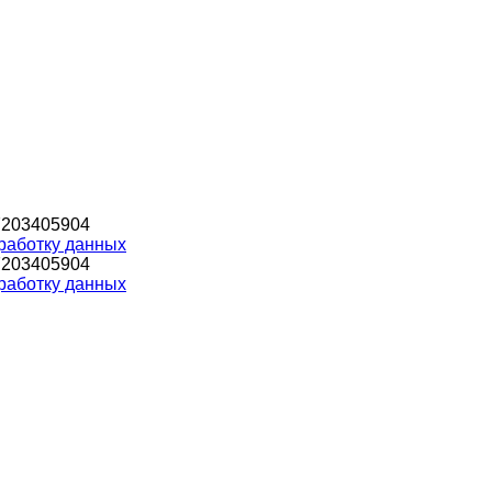
7203405904
работку данных
7203405904
работку данных