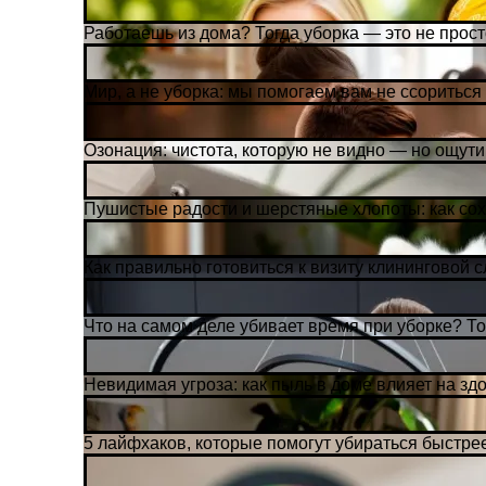
Работаешь из дома? Тогда уборка — это не просто
Мир, а не уборка: мы помогаем вам не ссориться
Озонация: чистота, которую не видно — но ощут
Пушистые радости и шерстяные хлопоты: как со
Как правильно готовиться к визиту клининговой 
Что на самом деле убивает время при уборке? Т
Невидимая угроза: как пыль в доме влияет на зд
5 лайфхаков, которые помогут убираться быстрее