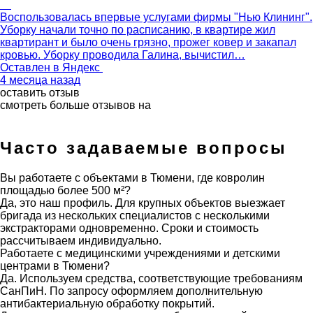
Воспользовалась впервые услугами фирмы "Нью Клининг".
Уборку начали точно по расписанию, в квартире жил
квартирант и было очень грязно, прожег ковер и закапал
кровью. Уборку проводила Галина, вычистил…
Оставлен в
Яндекс
4 месяца назад
оставить отзыв
смотреть больше отзывов на
Часто задаваемые вопросы
Вы работаете с объектами в Тюмени, где ковролин
площадью более 500 м²?
Да, это наш профиль. Для крупных объектов выезжает
бригада из нескольких специалистов с несколькими
экстракторами одновременно. Сроки и стоимость
рассчитываем индивидуально.
Работаете с медицинскими учреждениями и детскими
центрами в Тюмени?
Да. Используем средства, соответствующие требованиям
СанПиН. По запросу оформляем дополнительную
антибактериальную обработку покрытий.