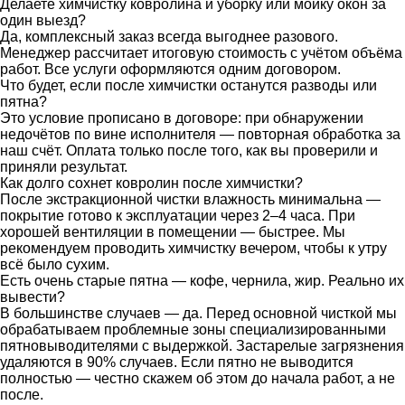
Делаете химчистку ковролина и уборку или мойку окон за
один выезд?
Да, комплексный заказ всегда выгоднее разового.
Менеджер рассчитает итоговую стоимость с учётом объёма
работ. Все услуги оформляются одним договором.
Что будет, если после химчистки останутся разводы или
пятна?
Это условие прописано в договоре: при обнаружении
недочётов по вине исполнителя — повторная обработка за
наш счёт. Оплата только после того, как вы проверили и
приняли результат.
Как долго сохнет ковролин после химчистки?
После экстракционной чистки влажность минимальна —
покрытие готово к эксплуатации через 2–4 часа. При
хорошей вентиляции в помещении — быстрее. Мы
рекомендуем проводить химчистку вечером, чтобы к утру
всё было сухим.
Есть очень старые пятна — кофе, чернила, жир. Реально их
вывести?
В большинстве случаев — да. Перед основной чисткой мы
обрабатываем проблемные зоны специализированными
пятновыводителями с выдержкой. Застарелые загрязнения
удаляются в 90% случаев. Если пятно не выводится
полностью — честно скажем об этом до начала работ, а не
после.