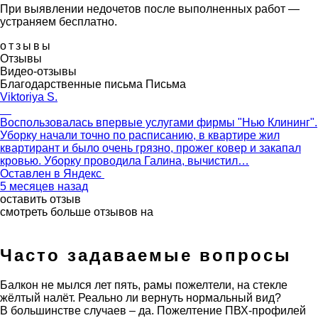
При выявлении недочетов после выполненных работ —
устраняем бесплатно.
отзывы
Отзывы
Видео-отзывы
Благодарственные письма
Письма
Viktoriya S.
Воспользовалась впервые услугами фирмы "Нью Клининг".
Уборку начали точно по расписанию, в квартире жил
квартирант и было очень грязно, прожег ковер и закапал
кровью. Уборку проводила Галина, вычистил…
Оставлен в
Яндекс
5 месяцев назад
оставить отзыв
смотреть больше отзывов на
Часто задаваемые вопросы
Балкон не мылся лет пять, рамы пожелтели, на стекле
жёлтый налёт. Реально ли вернуть нормальный вид?
В большинстве случаев – да. Пожелтение ПВХ-профилей