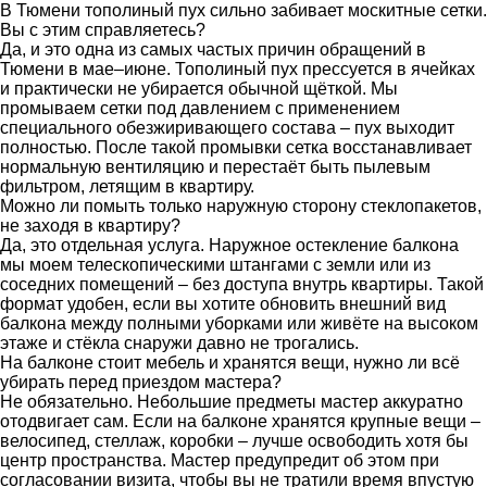
В Тюмени тополиный пух сильно забивает москитные сетки.
Вы с этим справляетесь?
Да, и это одна из самых частых причин обращений в
Тюмени в мае–июне. Тополиный пух прессуется в ячейках
и практически не убирается обычной щёткой. Мы
промываем сетки под давлением с применением
специального обезжиривающего состава – пух выходит
полностью. После такой промывки сетка восстанавливает
нормальную вентиляцию и перестаёт быть пылевым
фильтром, летящим в квартиру.
Можно ли помыть только наружную сторону стеклопакетов,
не заходя в квартиру?
Да, это отдельная услуга. Наружное остекление балкона
мы моем телескопическими штангами с земли или из
соседних помещений – без доступа внутрь квартиры. Такой
формат удобен, если вы хотите обновить внешний вид
балкона между полными уборками или живёте на высоком
этаже и стёкла снаружи давно не трогались.
На балконе стоит мебель и хранятся вещи, нужно ли всё
убирать перед приездом мастера?
Не обязательно. Небольшие предметы мастер аккуратно
отодвигает сам. Если на балконе хранятся крупные вещи –
велосипед, стеллаж, коробки – лучше освободить хотя бы
центр пространства. Мастер предупредит об этом при
согласовании визита, чтобы вы не тратили время впустую