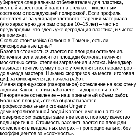
убирается специальным отбеливателем для пластика,
жёлтый известковый налёт на стёклах – кислотным
составом с последующей полировкой. Если профиль
пожелтел из-за ультрафиолетового старения материала
(это характерно для рам старше 10–15 лет) – честно
предупредим, что здесь уже деградация пластика, и чистка
не поможет.
Сколько стоит мойка балкона в Тюмени, есть ли
фиксированные цены?
Базовая стоимость считается по площади остекления.
Конечная цена зависит от площади балкона, наличия
москитных сеток, степени загрязнения и этажа. Менеджер
называет точную сумму после уточнения этих параметров –
до выезда мастера. Никаких сюрпризов на месте: итоговая
цифра фиксируется до начала работ.
У меня французское (панорамное) остекление на всю стену
лоджии. Как вы с этим работаете – и дороже ли это?
Панорамное остекление – наш привычный объём работ.
Большая площадь стекла обрабатывается
профессиональными сгонами Unger и
деминерализованной водой Karcher: именно на таких
поверхностях разводы заметнее всего, поэтому качество
воды критично. Стоимость рассчитывается по площади
остекления в квадратных метрах – пропорционально, без
коэффициентов за «сложность».