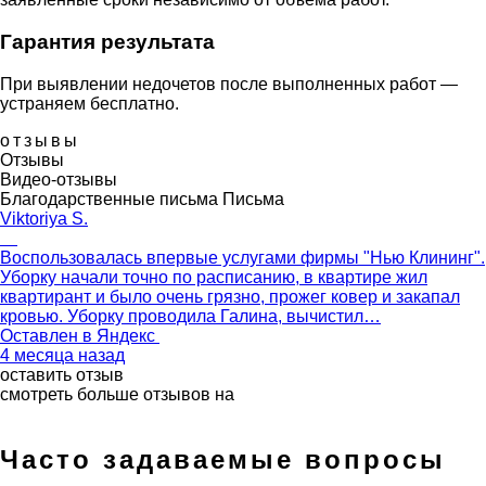
Гарантия результата
При выявлении недочетов после выполненных работ —
устраняем бесплатно.
отзывы
Отзывы
Видео-отзывы
Благодарственные письма
Письма
Viktoriya S.
Воспользовалась впервые услугами фирмы "Нью Клининг".
Уборку начали точно по расписанию, в квартире жил
квартирант и было очень грязно, прожег ковер и закапал
кровью. Уборку проводила Галина, вычистил…
Оставлен в
Яндекс
4 месяца назад
оставить отзыв
смотреть больше отзывов на
Часто задаваемые вопросы