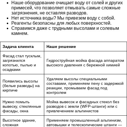
Наше оборудование очищает воду от солей и других
примесей, что позволяет отмывать самые сложные
загрязнения, не оставляя разводов.
Нет источника воды? Мы привезем воду с собой.
Реагенты безопасны для любых поверхностей.
Справимся даже с трудными высолами и солевым
камнем.
Задача клиента
Наше решение
Фасад стал тусклым,
загрязнился
Гидроструйная мойка фасада аппаратом
копотью, пылью и
высокого давления с бережной химией
осадками
Удаляем высолы специальными
Появились высолы
составами, применяем пену с задержкой
(белые разводы) на
реакции, промываем фасад под
кирпиче
контролем
Нужно помыть
Мойка вывесок и фасадных стекол без
вывеску, стеклянные
разводов с земли (WFP-штанги) или с
фасады, окна
привлечением альпинистов
Высотное здание,
Применяем промышленный альпинизм,
сложная
автовышки и телескопические штанги —