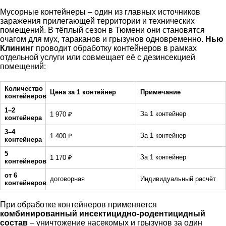
Мусорные контейнеры – один из главных источников
заражения прилегающей территории и технических
помещений. В тёплый сезон в Тюмени они становятся
очагом для мух, тараканов и грызунов одновременно.
Нью
Клининг
проводит обработку контейнеров в рамках
отдельной услуги или совмещает её с дезинсекцией
помещений:
Количество
Цена за 1 контейнер
Примечание
контейнеров
1–2
За 1 контейнер
1 970 ₽
контейнера
3–4
За 1 контейнер
1 400 ₽
контейнера
5
За 1 контейнер
1 170 ₽
контейнеров
от 6
договорная
Индивидуальный расчёт
контейнеров
При обработке контейнеров применяется
комбинированный инсектицидно-родентицидный
состав
– уничтожение насекомых и грызунов за один