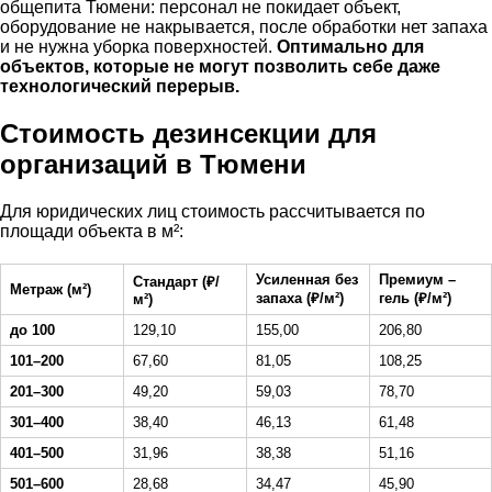
общепита Тюмени: персонал не покидает объект,
оборудование не накрывается, после обработки нет запаха
и не нужна уборка поверхностей.
Оптимально для
объектов, которые не могут позволить себе даже
технологический перерыв.
Стоимость дезинсекции для
организаций в Тюмени
Для юридических лиц стоимость рассчитывается по
площади объекта в м²:
Усиленная без
Премиум –
Стандарт (₽/
Метраж (м²)
запаха (₽/м²)
гель (₽/м²)
м²)
до 100
129,10
155,00
206,80
101–200
67,60
81,05
108,25
201–300
49,20
59,03
78,70
301–400
38,40
46,13
61,48
401–500
31,96
38,38
51,16
501–600
28,68
34,47
45,90