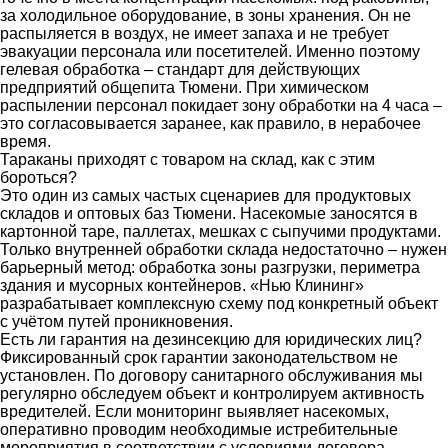
за холодильное оборудование, в зоны хранения. Он не
распыляется в воздух, не имеет запаха и не требует
эвакуации персонала или посетителей. Именно поэтому
гелевая обработка – стандарт для действующих
предприятий общепита Тюмени. При химическом
распылении персонал покидает зону обработки на 4 часа –
это согласовывается заранее, как правило, в нерабочее
время.
Тараканы приходят с товаром на склад, как с этим
бороться?
Это один из самых частых сценариев для продуктовых
складов и оптовых баз Тюмени. Насекомые заносятся в
картонной таре, паллетах, мешках с сыпучими продуктами.
Только внутренней обработки склада недостаточно – нужен
барьерный метод: обработка зоны разгрузки, периметра
здания и мусорных контейнеров. «Нью Клининг»
разрабатывает комплексную схему под конкретный объект
с учётом путей проникновения.
Есть ли гарантия на дезинсекцию для юридических лиц?
Фиксированный срок гарантии законодательством не
установлен. По договору санитарного обслуживания мы
регулярно обследуем объект и контролируем активность
вредителей. Если мониторинг выявляет насекомых,
оперативно проводим необходимые истребительные
мероприятия в соответствии с условиями договора.