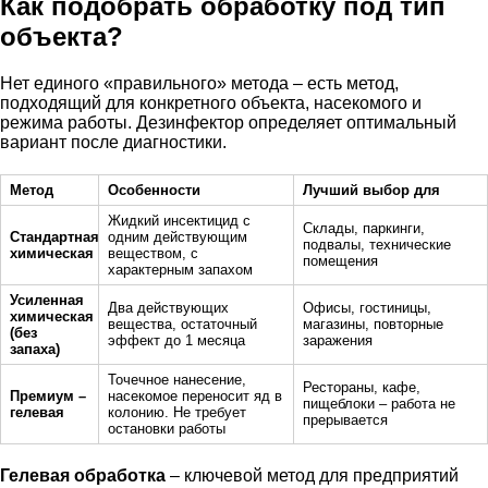
Как подобрать обработку под тип
объекта?
Нет единого «правильного» метода – есть метод,
подходящий для конкретного объекта, насекомого и
режима работы. Дезинфектор определяет оптимальный
вариант после диагностики.
Метод
Особенности
Лучший выбор для
Жидкий инсектицид с
Склады, паркинги,
Стандартная
одним действующим
подвалы, технические
химическая
веществом, с
помещения
характерным запахом
Усиленная
Два действующих
Офисы, гостиницы,
химическая
вещества, остаточный
магазины, повторные
(без
эффект до 1 месяца
заражения
запаха)
Точечное нанесение,
Рестораны, кафе,
Премиум –
насекомое переносит яд в
пищеблоки – работа не
гелевая
колонию. Не требует
прерывается
остановки работы
Гелевая обработка
– ключевой метод для предприятий