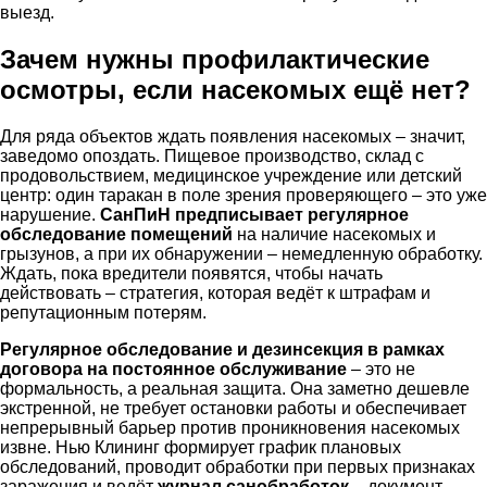
выезд.
Зачем нужны профилактические
осмотры, если насекомых ещё нет?
Для ряда объектов ждать появления насекомых – значит,
заведомо опоздать. Пищевое производство, склад с
продовольствием, медицинское учреждение или детский
центр: один таракан в поле зрения проверяющего – это уже
нарушение.
СанПиН предписывает регулярное
обследование помещений
на наличие насекомых и
грызунов, а при их обнаружении – немедленную обработку.
Ждать, пока вредители появятся, чтобы начать
действовать – стратегия, которая ведёт к штрафам и
репутационным потерям.
Регулярное обследование и дезинсекция в рамках
договора на постоянное обслуживание
– это не
формальность, а реальная защита. Она заметно дешевле
экстренной, не требует остановки работы и обеспечивает
непрерывный барьер против проникновения насекомых
извне. Нью Клининг формирует график плановых
обследований, проводит обработки при первых признаках
заражения и ведёт
журнал санобработок
– документ,