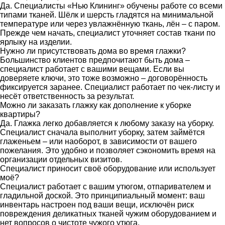
Да. Специалисты «Нью Клининг» обучены работе со всеми
типами тканей. Шёлк и шерсть гладятся на минимальной
температуре или через увлажнённую ткань, лён – с паром.
Прежде чем начать, специалист уточняет состав ткани по
ярлыку на изделии.
Нужно ли присутствовать дома во время глажки?
Большинство клиентов предпочитают быть дома –
специалист работает с вашими вещами. Если вы
доверяете ключи, это тоже возможно – договорённость
фиксируется заранее. Специалист работает по чек-листу и
несёт ответственность за результат.
Можно ли заказать глажку как дополнение к уборке
квартиры?
Да. Глажка легко добавляется к любому заказу на уборку.
Специалист сначала выполнит уборку, затем займётся
глаженьем – или наоборот, в зависимости от вашего
пожелания. Это удобно и позволяет сэкономить время на
организации отдельных визитов.
Специалист приносит своё оборудование или использует
моё?
Специалист работает с вашим утюгом, отпаривателем и
гладильной доской. Это принципиальный момент: ваш
инвентарь настроен под ваши вещи, исключён риск
повреждения деликатных тканей чужим оборудованием и
нет вопросов о чистоте чужого утюга.