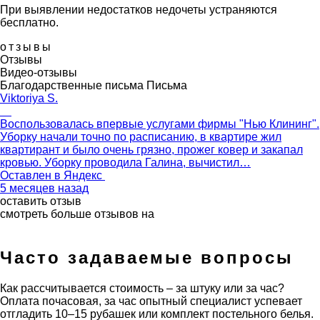
При выявлении недостатков недочеты устраняются
бесплатно.
отзывы
Отзывы
Видео-отзывы
Благодарственные письма
Письма
Viktoriya S.
Воспользовалась впервые услугами фирмы "Нью Клининг".
Уборку начали точно по расписанию, в квартире жил
квартирант и было очень грязно, прожег ковер и закапал
кровью. Уборку проводила Галина, вычистил…
Оставлен в
Яндекс
5 месяцев назад
оставить отзыв
смотреть больше отзывов на
Часто задаваемые вопросы
Как рассчитывается стоимость – за штуку или за час?
Оплата почасовая, за час опытный специалист успевает
отгладить 10–15 рубашек или комплект постельного белья.