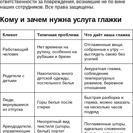
ответственности за повреждения, возникшие не по вине
наших сотрудников. Все права защищены.
Кому и зачем нужна услуга глажки
Клиент
Типичная проблема
Что даёт наша глажка
Отглаженные вещи,
Нет времени на
Работающий
собранные к утру —
рутину, особенно на
человек
выглядеть свежо без
рубашки и брюки
усилий
Аккуратная глажка,
Накопилось много
соблюдение
Родители с
детской одежды,
температурных
детьми
постельного белья
режимов, бережное
отношение
Быстрая разборка и
Люди,
Горы белья после
глажка, можно заказать
вернувшиеся
стирки
на несколько часов
из отпуска
подряд
Неопрятный вид
Поглаженные шторы,
Арендодатели,
текстиля (шторы,
идеально сложенное
управляющие
бельё) портит