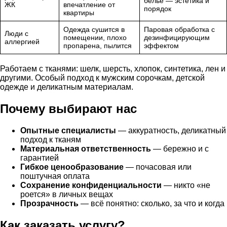
бельё — эстетика и
ЖК
впечатление от
порядок
квартиры
Одежда сушится в
Паровая обработка с
Люди с
помещении, плохо
дезинфицирующим
аллергией
пропарена, пылится
эффектом
Работаем с тканями: шелк, шерсть, хлопок, синтетика, лен и
другими. Особый подход к мужским сорочкам, детской
одежде и деликатным материалам.
Почему выбирают нас
Опытные специалисты
— аккуратность, деликатный
подход к тканям
Материальная ответственность
— бережно и с
гарантией
Гибкое ценообразование
— почасовая или
поштучная оплата
Сохранение конфиденциальности
— никто «не
роется» в личных вещах
Прозрачность
— всё понятно: сколько, за что и когда
Как заказать услугу?