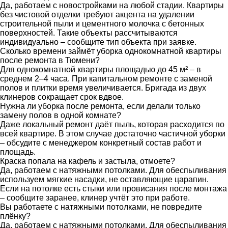
Да, работаем с новостройками на любой стадии. Квартиры
без чистовой отделки требуют акцента на удалении
строительной пыли и цементного молочка с бетонных
поверхностей. Такие объекты рассчитываются
индивидуально – сообщите тип объекта при заявке.
Сколько времени займёт уборка однокомнатной квартиры
после ремонта в Тюмени?
Для однокомнатной квартиры площадью до 45 м² – в
среднем 2–4 часа. При капитальном ремонте с заменой
полов и плитки время увеличивается. Бригада из двух
клинеров сокращает срок вдвое.
Нужна ли уборка после ремонта, если делали только
замену полов в одной комнате?
Даже локальный ремонт даёт пыль, которая расходится по
всей квартире. В этом случае достаточно частичной уборки
– обсудите с менеджером конкретный состав работ и
площадь.
Краска попала на кафель и застыла, отмоете?
Да, работаем с натяжными потолками. Для обеспыливания
используем мягкие насадки, не оставляющие царапин.
Если на потолке есть стыки или провисания после монтажа
– сообщите заранее, клинер учтёт это при работе.
Вы работаете с натяжными потолками, не повредите
плёнку?
Да, работаем с натяжными потолками. Для обеспыливания